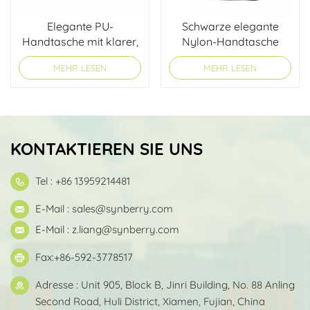
Elegante PU-
Schwarze elegante
Handtasche mit klarer,
Nylon-Handtasche
geschwungener
MEHR LESEN
MEHR LESEN
Silhouette
KONTAKTIEREN SIE UNS
Tel : +86 13959214481
E-Mail :
sales@synberry.com
E-Mail :
z.liang@synberry.com
Fax:+86-592-3778517
Adresse : Unit 905, Block B, Jinri Building, No. 88 Anling
Second Road, Huli District, Xiamen, Fujian, China