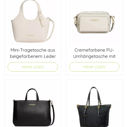
Mini-Tragetasche aus
Cremefarbene PU-
beigefarbenem Leder
Umhängetasche mit
goldfarbenen
MEHR LESEN
MEHR LESEN
Beschlägen