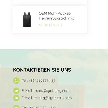
OEM Multi-Pocket-
Herrenrucksack mit
großem
MEHR LESEN
Fassungsvermögen
KONTAKTIEREN SIE UNS
Tel : +86 13959214481
E-Mail :
sales@synberry.com
E-Mail :
z.liang@synberry.com
Fax:+86-592-3778517