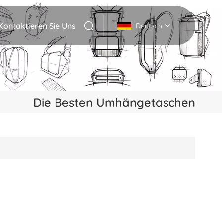
Kontaktieren Sie Uns
Deutsch
English
Deutsch
Die Besten Umhängetaschen
Italiano
русский
Español
Português
Nederlands
日本語