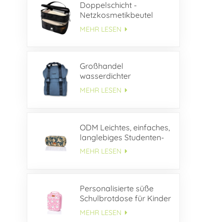
Doppelschicht -
Netzkosmetikbeutel
MEHR LESEN
Großhandel
wasserdichter
Lederrucksack mit
MEHR LESEN
Schnallenklappe
ODM Leichtes, einfaches,
langlebiges Studenten-
Federmäppchen aus
MEHR LESEN
Segeltuch
Personalisierte süße
Schulbrotdose für Kinder
MEHR LESEN