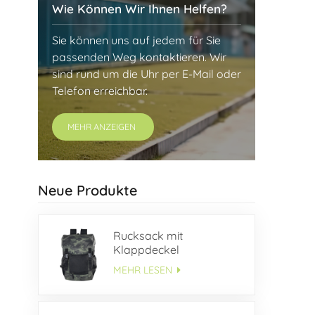
Wie Können Wir Ihnen Helfen?
Sie können uns auf jedem für Sie
passenden Weg kontaktieren. Wir
sind rund um die Uhr per E-Mail oder
Telefon erreichbar.
MEHR ANZEIGEN
Neue Produkte
Rucksack mit
Klappdeckel
MEHR LESEN