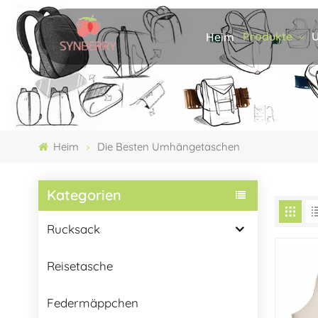
Produkte
U
Heim
Heim
Die Besten Umhängetaschen
Kategorien
Rucksack
Reisetasche
Federmäppchen