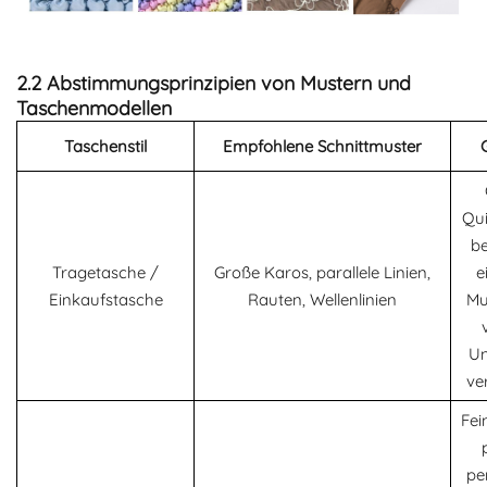
2.2 Abstimmungsprinzipien von Mustern und
Taschenmodellen
Taschenstil
Empfohlene Schnittmuster
Qui
be
Tragetasche /
Große Karos, parallele Linien,
e
Einkaufstasche
Rauten, Wellenlinien
Mu
Un
ve
Fei
pe