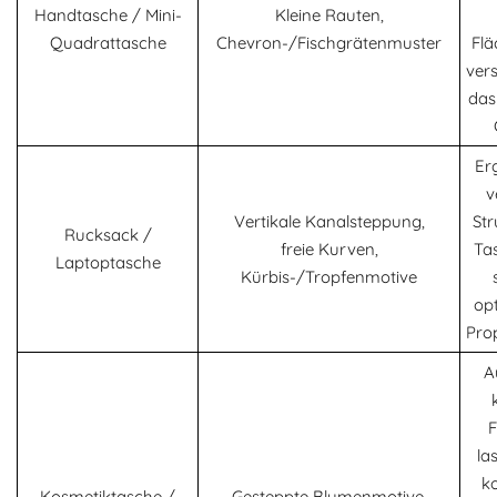
Handtasche / Mini-
Kleine Rauten,
Quadrattasche
Chevron-/Fischgrätenmuster
Flä
ver
das
Er
v
Vertikale Kanalsteppung,
Str
Rucksack /
freie Kurven,
Ta
Laptoptasche
Kürbis-/Tropfenmotive
opt
Pro
A
F
la
k
Kosmetiktasche /
Gesteppte Blumenmotive,