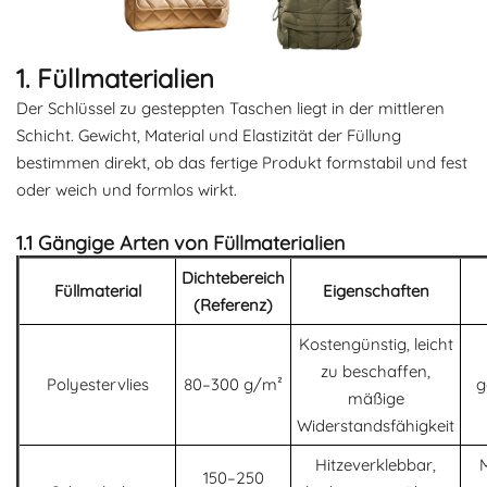
1. Füllmaterialien
Der Schlüssel zu gesteppten Taschen liegt in der mittleren
Schicht. Gewicht, Material und Elastizität der Füllung
bestimmen direkt, ob das fertige Produkt formstabil und fest
oder weich und formlos wirkt.
1.1 Gängige Arten von Füllmaterialien
Dichtebereich
Füllmaterial
Eigenschaften
(Referenz)
Kostengünstig, leicht
zu beschaffen,
Polyestervlies
80–300 g/m²
g
mäßige
Widerstandsfähigkeit
Hitzeverklebbar,
M
150–250