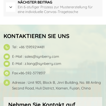
NÄCHSTER BEITRAG
Ein 6-stufiger Prozess zur Mustererstellung für
eine individuelle Canvas-Tragetasche
KONTAKTIEREN SIE UNS
Tel : +86 13959214481
E-Mail :
sales@synberry.com
E-Mail :
z.liang@synberry.com
Fax:+86-592-3778517
Adresse : Unit 905, Block B, Jinri Building, No. 88 Anling
Second Road, Huli District, Xiamen, Fujian, China
Nehmen Sie Kontakt auf