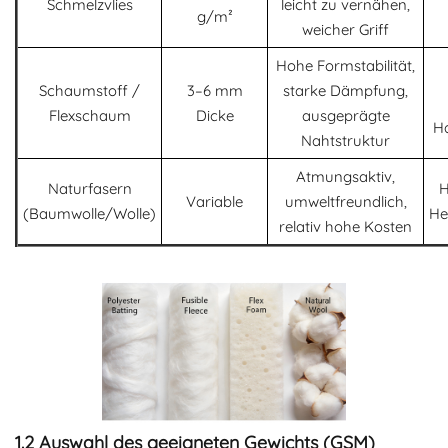
Schmelzvlies
leicht zu vernähen,
g/m²
weicher Griff
Hohe Formstabilität,
Schaumstoff /
3–6 mm
starke Dämpfung,
Flexschaum
Dicke
ausgeprägte
Ha
Nahtstruktur
Atmungsaktiv,
Naturfasern
H
Variable
umweltfreundlich,
(Baumwolle/Wolle)
He
relativ hohe Kosten
1.2 Auswahl des geeigneten Gewichts (GSM)