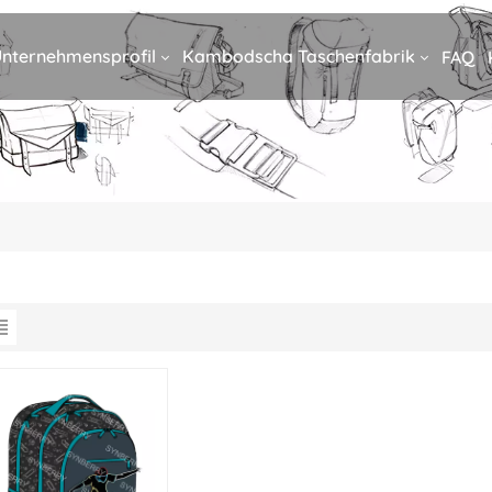
nternehmensprofil
Kambodscha Taschenfabrik
FAQ