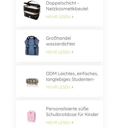
Doppelschicht -
Netzkosmetikbeutel
MEHR LESEN
Großhandel
wasserdichter
Lederrucksack mit
MEHR LESEN
Schnallenklappe
ODM Leichtes, einfaches,
langlebiges Studenten-
Federmäppchen aus
MEHR LESEN
Segeltuch
Personalisierte süße
Schulbrotdose für Kinder
MEHR LESEN