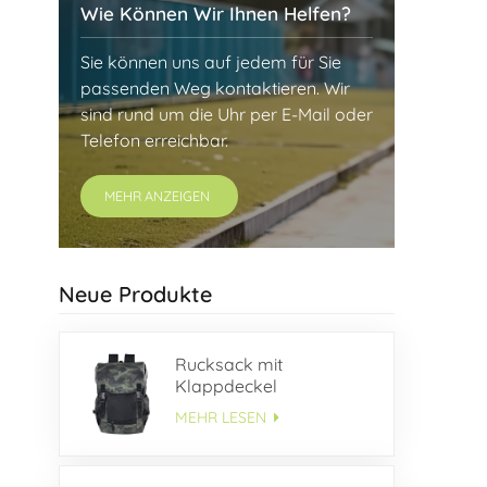
Wie Können Wir Ihnen Helfen?
Sie können uns auf jedem für Sie
passenden Weg kontaktieren. Wir
sind rund um die Uhr per E-Mail oder
Telefon erreichbar.
MEHR ANZEIGEN
Neue Produkte
Rucksack mit
Klappdeckel
MEHR LESEN