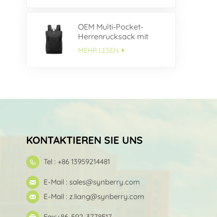
OEM Multi-Pocket-
Herrenrucksack mit
großem
MEHR LESEN
Fassungsvermögen
KONTAKTIEREN SIE UNS
Tel : +86 13959214481
E-Mail :
sales@synberry.com
E-Mail :
z.liang@synberry.com
Fax:+86-592-3778517