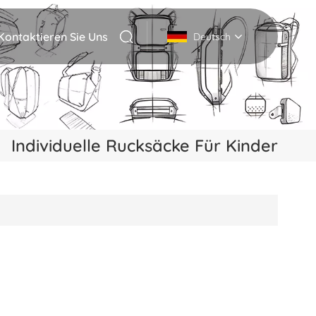
Kontaktieren Sie Uns
Deutsch
English
Deutsch
Individuelle Rucksäcke Für Kinder
Italiano
русский
Español
Português
Nederlands
日本語