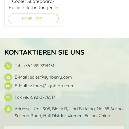
Cooler Skateboard-
Rucksack für Jungen in
der Grundschule
MEHR LESEN
KONTAKTIEREN SIE UNS
Tel : +86 13959214481
E-Mail :
sales@synberry.com
E-Mail :
z.liang@synberry.com
Fax:+86-592-3778517
Adresse : Unit 905, Block B, Jinri Building, No. 88 Anling
Second Road, Huli District, Xiamen, Fujian, China