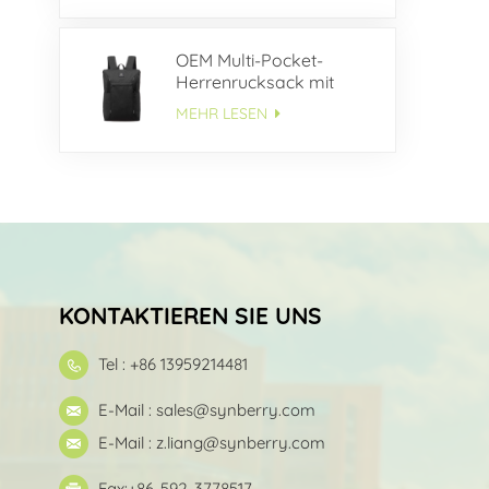
OEM Multi-Pocket-
Herrenrucksack mit
großem
MEHR LESEN
Fassungsvermögen
KONTAKTIEREN SIE UNS
Tel : +86 13959214481
E-Mail :
sales@synberry.com
E-Mail :
z.liang@synberry.com
Fax:+86-592-3778517