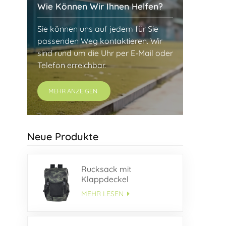
Wie Können Wir Ihnen Helfen?
Sie können uns auf jedem für Sie
passenden Weg kontaktieren. Wir
sind rund um die Uhr per E-Mail oder
Telefon erreichbar.
MEHR ANZEIGEN
Neue Produkte
Rucksack mit
Klappdeckel
MEHR LESEN