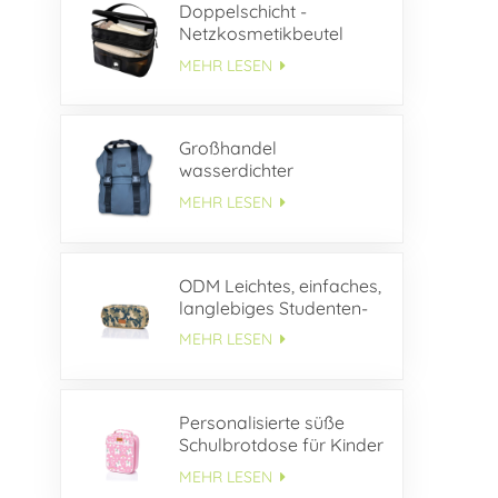
Doppelschicht -
Netzkosmetikbeutel
MEHR LESEN
Großhandel
wasserdichter
Lederrucksack mit
MEHR LESEN
Schnallenklappe
ODM Leichtes, einfaches,
langlebiges Studenten-
Federmäppchen aus
MEHR LESEN
Segeltuch
Personalisierte süße
Schulbrotdose für Kinder
MEHR LESEN