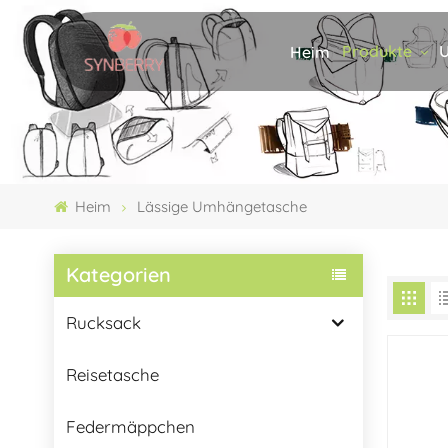
Produkte
U
Heim
Heim
Lässige Umhängetasche
Kategorien
Rucksack
Reisetasche
Federmäppchen