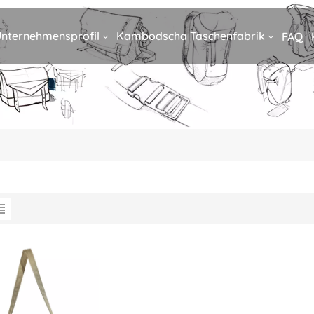
nternehmensprofil
Kambodscha Taschenfabrik
FAQ