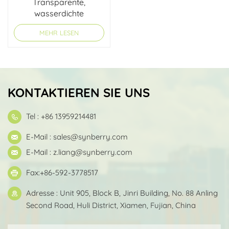
Transparente,
wasserdichte
Organizer-
MEHR LESEN
Aufbewahrungstasche
KONTAKTIEREN SIE UNS
Tel : +86 13959214481
E-Mail :
sales@synberry.com
E-Mail :
z.liang@synberry.com
Fax:+86-592-3778517
Adresse : Unit 905, Block B, Jinri Building, No. 88 Anling
Second Road, Huli District, Xiamen, Fujian, China