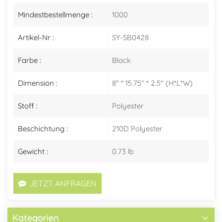
Mindestbestellmenge :
1000
Artikel-Nr :
SY-SB0428
Farbe :
Black
Dimension :
8" * 15.75" * 2.5" (H*L*W)
Stoff :
Polyester
Beschichtung :
210D Polyester
Gewicht :
0.73 lb
JETZT ANFRAGEN
Kategorien