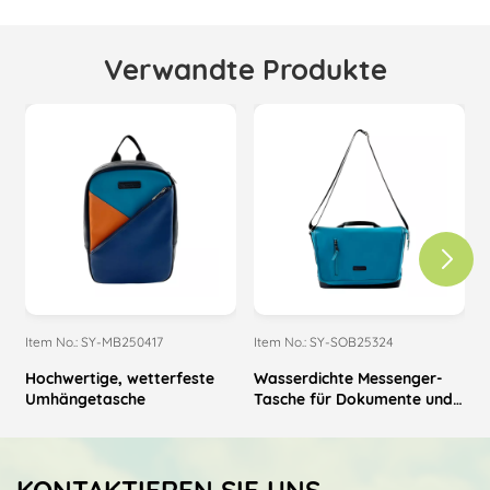
Verwandte Produkte
Item No.: SY-MB250417
Item No.: SY-SOB25324
I
Hochwertige, wetterfeste
Wasserdichte Messenger-
M
Umhängetasche
Tasche für Dokumente und
Akten
KONTAKTIEREN SIE UNS