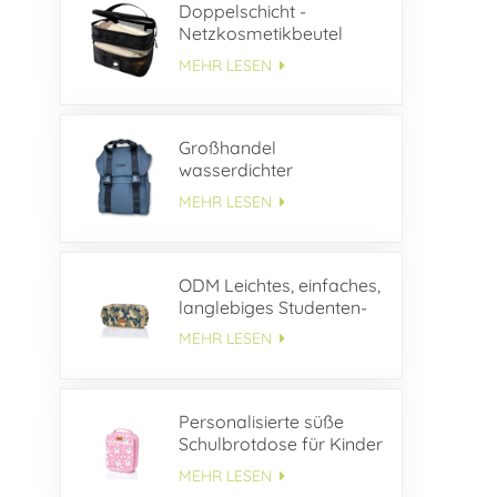
Doppelschicht -
Netzkosmetikbeutel
MEHR LESEN
Großhandel
wasserdichter
Lederrucksack mit
MEHR LESEN
Schnallenklappe
ODM Leichtes, einfaches,
langlebiges Studenten-
Federmäppchen aus
MEHR LESEN
Segeltuch
Personalisierte süße
Schulbrotdose für Kinder
MEHR LESEN