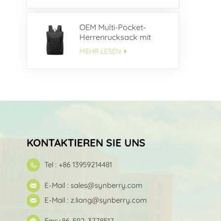
OEM Multi-Pocket-
Herrenrucksack mit
großem
MEHR LESEN
Fassungsvermögen
KONTAKTIEREN SIE UNS
Tel : +86 13959214481
E-Mail :
sales@synberry.com
E-Mail :
z.liang@synberry.com
Fax:+86-592-3778517