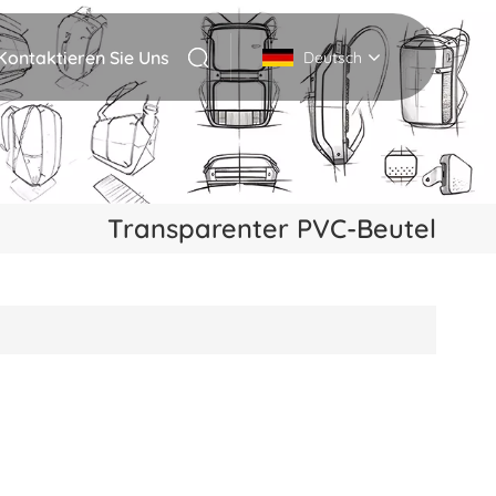
Kontaktieren Sie Uns
Deutsch
English
Deutsch
Transparenter PVC-Beutel
Italiano
русский
Español
Português
Nederlands
日本語