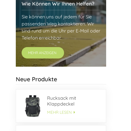
Wie Können Wir Ihnen Helfen?
Sie können uns auf jedem für Sie
passenden Weg kontaktieren. Wir
sind rund um die Uhr per E-Mail oder
Telefon erreichbar.
MEHR ANZEIGEN
Neue Produkte
Rucksack mit
Klappdeckel
MEHR LESEN