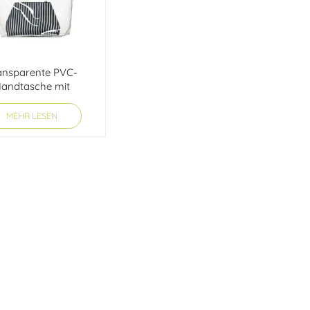
ansparente PVC-
andtasche mit
Innentasche
MEHR LESEN