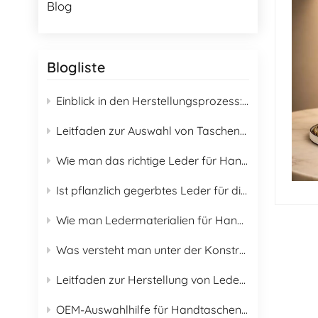
Blog
Blogliste
Einblick in den Herstellungsprozess: Wie wird ein Premium-Rucksack gefertigt?
Leitfaden zur Auswahl von Taschenfuttermaterialien: Ein vollständiger Überblick über 16 Futtermaterialien für B2B-Einkäufer
Wie man das richtige Leder für Handtaschen auswählt
Ist pflanzlich gegerbtes Leder für die Herstellung von Handtaschen geeignet?
Wie man Ledermaterialien für Handtaschen auswählt & Leitfaden zur richtigen Pflege
Was versteht man unter der Konstruktion von Rucksack-Rückenplatten?
Leitfaden zur Herstellung von Lederoptionen für modische Handtaschen 2026
OEM-Auswahlhilfe für Handtaschenbeschläge