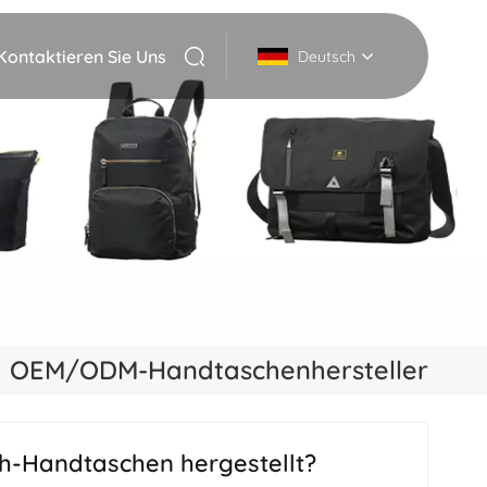
Kontaktieren Sie Uns
Deutsch
English
Deutsch
Italiano
русский
Español
OEM/ODM-Handtaschenhersteller
Português
Nederlands
-Handtaschen hergestellt?
日本語