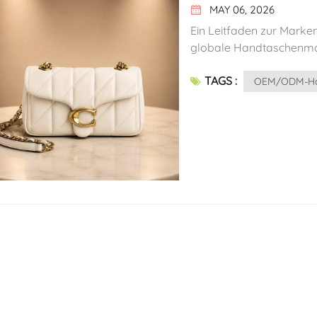
MAY 06, 2026
Ein Leitfaden zur Markenbeschaffung: Die Lieferkette für Luxushandtaschen entschlüsselt Der globale Handtaschenmarkt überstieg im Jahr 2025 die Marke von 74 Milliarden US-Dollar. Als führende Marke im Segment des erschwinglichen Luxus ist das Herkunftsland von Coach nicht nur für die Verbraucher von Interesse, sondern auch ein wichtiger Bezugspunkt für Einkaufsmanager, Markeninhaber und Großhändler bei der Entwicklung von Strategien für die Produktlieferkette. Dieser Artikel bietet einen umfassenden Branchenleitfaden, der die OEM-Fertigungskarte, die Vor- und Nachteile von Produktionsstandorten, wichtige Kennzahlen für die Markenbeschaffung und die Suche nach OEM/ODM-Handtaschenherstellern mit Coach-Qualität abdeckt. I. Die tatsächliche Produktionskarte der Coach-Handtaschen Laut dem Geschäftsbericht 2024 von Tapestry (der Muttergesellschaft von Coach) und den öffentlich zugänglichen Lieferketteninformationen werden Coach-Handtaschen derzeit hauptsächlich in folgenden Ländern in Massenproduktion hergestellt: HerkunftHauptmerkmaleRepräsentative FähigkeitenVietnamEine der größten Produktionsstätten, die etwa 10–15 % ausmacht und wächstGroße OEM-Cluster wie Richline und Fengtai, qualifizierte Lederhandwerker, CPTPP/EVFTA-ZollvorteileKambodschaDas schnellste Kapazitätswachstum der letzten Jahre, begünstigt durch niedrige Zölle und niedrige Kosten.Das Werk von Richline Cambodia bearbeitet Teilaufträge, EBA-Zollpräferenzen (teilweise ausgesetzt, aber immer noch vorteilhaft).PhilippinenMittelgroßes Unternehmen mit hochwertiger Lederwarenherstellung im Großraum ManilaUmfangreiche Erfahrung als Luxus-OEM, ausgereifte Qualitätssysteme, US-GSP-PräferenzenIndienMittelgroß, spezialisiert auf Kleinlederwaren und Basic-StileTraditionelle Lederverarbeitung, niedrige Lohnkosten, kürzlich verhandelte Handelsabkommen mit den USAChinaFrüher Hauptproduktionsstätte; jetzt werden nur noch wenige komplexe Modelle und Eilaufträge gefertigt.Ausgereifte Produktionszentren in Dongguan, Guangzhou und Jiangsu; hohe Gesamtsteuersätze, aber geeignet für hochwertige KleinserienaufträgeVereinigte StaatenSehr limitiert, nur für exklusive Sondereditionen oder spezielle Kollektionen.Limitierte Serien wie „Made in New York“, ausgeprägte handgefertigte Optik, Preise 30–50 % höher als bei Modellen aus ÜberseeTruthahnHilfskapazitätDiversifiziert das Lieferkettenrisiko und deckt die Nachfrage des europäischen Regionalmarktes abDominikanische RepublikHilfskapazitätDiversifiziert das Lieferkettenrisiko und deckt die regionale Marktnachfrage in Amerika ab Hinweis: Tapestry hat ausdrücklich erklärt, das
TAGS :
OEM/ODM-Han