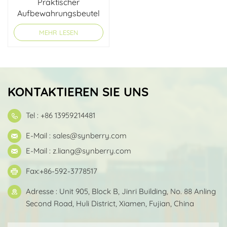
Praktischer
Aufbewahrungsbeutel
für elektrisches
MEHR LESEN
Rollstuhlfahrrad für
Roller
KONTAKTIEREN SIE UNS
Tel : +86 13959214481
E-Mail :
sales@synberry.com
E-Mail :
z.liang@synberry.com
Fax:+86-592-3778517
Adresse : Unit 905, Block B, Jinri Building, No. 88 Anling
Second Road, Huli District, Xiamen, Fujian, China