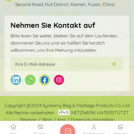
Second Road, Huli District, Xiamen, Fujian, China
Nehmen Sie Kontakt auf
Bitte lesen Sie weiter, bleiben Sie auf dem Laufenden,
abonnieren Sie uns und wir heißen Sie herzlich
willkommen, uns Ihre Meinung mitzuteilen.
Copyright @2024 Synberry Bag & Package Products Co.,Ltd
Alle Rechte vorbehalten .
NETZWERK UNTERSTÜTZT
Sitemap
/
Blog
/
Xml
/
Datenschutzrichtlinie
Heim
Produkte
Kontaktieren Sie
WhatsApp