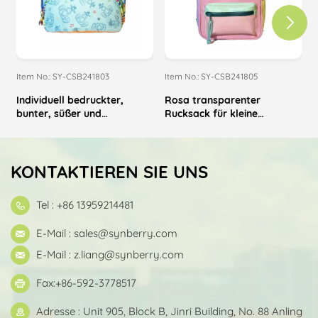
Item No.: SY-CSB241803
Item No.: SY-CSB241805
I
Individuell bedruckter,
Rosa transparenter
bunter, süßer und
Rucksack für kleine
langlebiger Kinderrucksack
Mädchen mit individuellem
Logo
KONTAKTIEREN SIE UNS
Tel : +86 13959214481
E-Mail :
sales@synberry.com
E-Mail :
z.liang@synberry.com
Fax:+86-592-3778517
Adresse : Unit 905, Block B, Jinri Building, No. 88 Anling