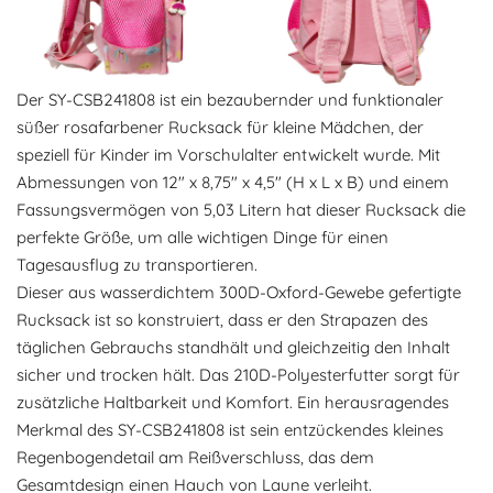
Der SY-CSB241808 ist ein bezaubernder und funktionaler
süßer rosafarbener Rucksack für kleine Mädchen, der
speziell für Kinder im Vorschulalter entwickelt wurde. Mit
Abmessungen von 12" x 8,75" x 4,5" (H x L x B) und einem
Fassungsvermögen von 5,03 Litern hat dieser Rucksack die
perfekte Größe, um alle wichtigen Dinge für einen
Tagesausflug zu transportieren.
Dieser aus wasserdichtem 300D-Oxford-Gewebe gefertigte
Rucksack ist so konstruiert, dass er den Strapazen des
täglichen Gebrauchs standhält und gleichzeitig den Inhalt
sicher und trocken hält. Das 210D-Polyesterfutter sorgt für
zusätzliche Haltbarkeit und Komfort. Ein herausragendes
Merkmal des SY-CSB241808 ist sein entzückendes kleines
Regenbogendetail am Reißverschluss, das dem
Gesamtdesign einen Hauch von Laune verleiht.