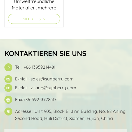
Umweltfreundliche
Materialien, mehrere
Räder, Doppelstangen-
MEHR LESEN
Trolley für Rucksack
KONTAKTIEREN SIE UNS
Tel : +86 13959214481
E-Mail :
sales@synberry.com
E-Mail :
z.liang@synberry.com
Fax:+86-592-3778517
Adresse : Unit 905, Block B, Jinri Building, No. 88 Anling
Second Road, Huli District, Xiamen, Fujian, China