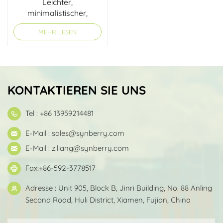
Leichter,
minimalistischer,
umweltfreundlicher
MEHR LESEN
Reiserucksack
KONTAKTIEREN SIE UNS
Tel : +86 13959214481
E-Mail :
sales@synberry.com
E-Mail :
z.liang@synberry.com
Fax:+86-592-3778517
Adresse : Unit 905, Block B, Jinri Building, No. 88 Anling
Second Road, Huli District, Xiamen, Fujian, China