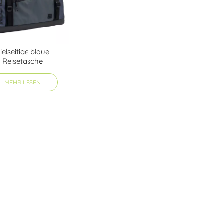
ielseitige blaue
Reisetasche
MEHR LESEN