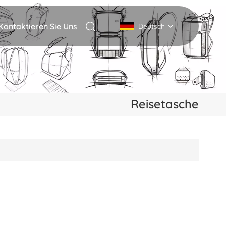
Kontaktieren Sie Uns
Deutsch
English
Deutsch
Reisetasche
Italiano
русский
Español
Português
Nederlands
日本語