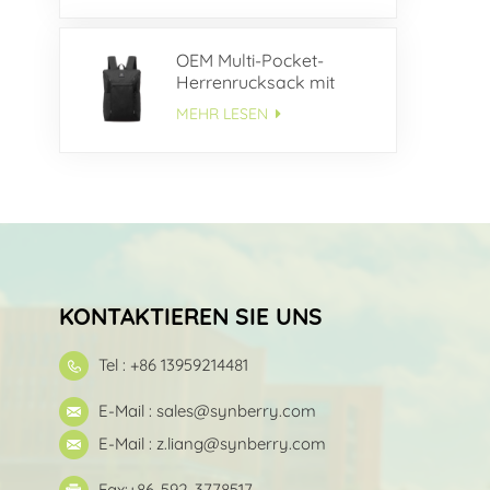
OEM Multi-Pocket-
Herrenrucksack mit
großem
MEHR LESEN
Fassungsvermögen
KONTAKTIEREN SIE UNS
Tel : +86 13959214481
E-Mail :
sales@synberry.com
E-Mail :
z.liang@synberry.com
Fax:+86-592-3778517