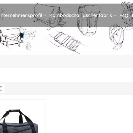
nternehmensprofil
Kambodscha Taschenfabrik
FAQ