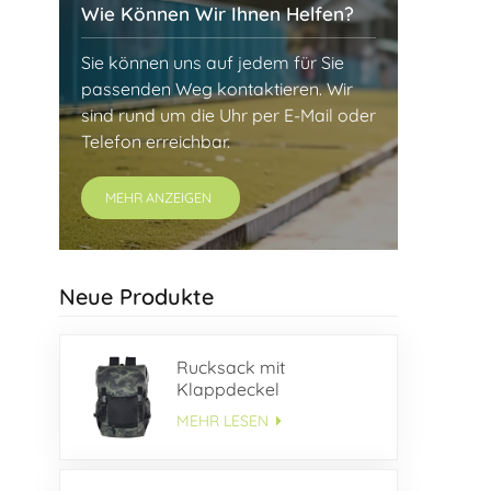
Wie Können Wir Ihnen Helfen?
Sie können uns auf jedem für Sie
passenden Weg kontaktieren. Wir
sind rund um die Uhr per E-Mail oder
Telefon erreichbar.
MEHR ANZEIGEN
Neue Produkte
Rucksack mit
Klappdeckel
MEHR LESEN