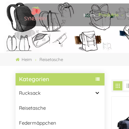
Produkte
U
Heim
Heim
Reisetasche
Kategorien
Rucksack
Reisetasche
Federmäppchen