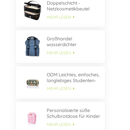
Doppelschicht -
Netzkosmetikbeutel
MEHR LESEN
Großhandel
wasserdichter
Lederrucksack mit
MEHR LESEN
Schnallenklappe
ODM Leichtes, einfaches,
langlebiges Studenten-
Federmäppchen aus
MEHR LESEN
Segeltuch
Personalisierte süße
Schulbrotdose für Kinder
MEHR LESEN