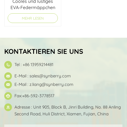
Cooles und lustiges
EVA-Federmäppchen
MEHR LESEN
KONTAKTIEREN SIE UNS
Tel : +86 13959214481
E-Mail :
sales@synberry.com
E-Mail :
z.liang@synberry.com
Fax:+86-592-3778517
Adresse : Unit 905, Block B, Jinri Building, No. 88 Anling
Second Road, Huli District, Xiamen, Fujian, China