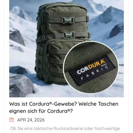
Was ist Cordura®-Gewebe? Welche Taschen
eignen sich für Cordura®?
APR 24, 2026
Ob Sie eine taktische Rucksackserie oder hochwertige Reiseausrüstung entwickeln – die Wahl des richtigen Materials ist entscheidend für den Produkterfolg. Als erfahrener Hersteller von Cordura®-Rucksäcken bietet Ihnen dieser Artikel eine detaillierte Analyse des Cordura®-Gewebes aus Fertigungssicht. Wir beleuchten seine Leistungsmerkmale, Spezifikationen, Anwendungsbereiche und nachhaltigen Lösungen. So verstehen Sie die Kernvorteile dieses Hochleistungsmaterials, das von zahlreichen Top-Marken geschätzt wird. Dadurch können Sie bei der Entwicklung neuer Produkte präzise Materialentscheidungen treffen und hochwertige Taschen herstellen, die sich am Markt großer Beliebtheit erfreuen.Inhalt:Was ist Cordura-Gewebe?Technische Spezifikationen von Cordura-GewebeAnwendungen der Nachhaltigkeit im Cordura-GewebeWarum Marken sich für Cordura entscheidenWelche Taschenarten eignen sich für Cordura-Gewebe?Häufig gestellte Fragen zu Cordura-Gewebe 1. Was ist Cordura®-Gewebe? (Leistungsparameter und Hauptvorteile) CORDURA® ist eine weltweit anerkannte Marke für Hochleistungsgewebe von INVISTA, die für ihre außergewöhnliche Abriebfestigkeit und Reißfestigkeit bekannt ist. Ursprünglich von DuPont (dem Unternehmen, das ballistisches Nylon erfunden hat) entwickelt, gilt sie seit ihrer Markteinführung 1967 als Goldstandard für Outdoor-, Militär- und Industrieausrüstung.Das Besondere an Cordura®-Gewebe ist seine Verwendung von hochfeste Nylon-6,6-Filamentgarne, behandelt mit Luftstrahltexturierung Diese Technologie verleiht dem Gewebe eine einzigartige, raue Textur und eine ausgezeichnete Abriebfestigkeit. Im Vergleich zu herkömmlichem Nylon oder Polyester zeichnet sich Cordura® durch folgende Eigenschaften aus:AbriebfestigkeitHält über 300.000 Zyklen im Martindale-Abriebtest stand.ReißfestigkeitDie einzigartige Webstruktur verhindert wirksam die Ausbreitung von Rissen.Verhältnis von Festigkeit zu GewichtLeichter als herkömmliche Materialien gleicher FestigkeitVielseitige OberflächenUnterstützt PU-Beschichtung, DWR-Wasserabweisung, Flammschutz, IRR und andere funktionelle VerbesserungenLeistungsvergleichstabelle: Cordura® vs. Standard-Nylon vs. PolyesterVergleichsdimensionCordura® (Nylon 6,6)Standard-Nylon (Nylon 6)Polyester (PET)RohstoffHochfestes Nylon-6,6-FilamentgarnStandard Nylon 6 ChipsPolyester (PET)Faserfestigkeit⭐⭐⭐⭐⭐ Sehr hoch⭐⭐⭐⭐ Hoch⭐⭐⭐ MediumAbriebfestigkeit (Martindale)Mehr als 300.000 Zyklen50.000–100.000 Zyklen30.000–80.000 ZyklenReißfestigkeit⭐⭐⭐⭐⭐ Exzellent⭐⭐⭐⭐ Gut⭐⭐⭐ DurchschnittGewicht (gleiche Stärke)LeichtesteLichtSchwererSchmelzpunkt~265°C~220°C~260°CFeuchtigkeitsaufnahmeMittel (~4,5 %)Höher (~4,5 %)Niedrig (~0,4 %)Markenprämienpotenzial⭐⭐⭐⭐⭐ Hoch (kann mit einem Cordura®-Etikett versehen werden)⭐⭐ Niedrig⭐⭐ Niedrig Hinweis für die Fertigung: Cordura® ist eine eingetragene Marke. Nur von INVISTA zertifizierte Stoffe dürfen den Namen Cordura® verwenden und das Cordura®-Etikett anbringen, was die Marktglaubwürdigkeit und das Preispotenzial Ihres Produkts direkt signalisiert. 2. Technische Spezifikationen des Cordura®-Gewebes Cordura®-Gewebe ist kein einzelnes Produkt, sondern eine Matrix aus verschiedenen Materialien, Spezifikationen und Funktionskombinationen. Nachfolgend ein Vergleich der gängigsten Kernspezifikationen aus Fertigungssicht:Vergleichstabelle der KernspezifikationenSpezifikationDenierMaterialGewichtsbereichKernmerkmaleTypische AnwendungenCordura® Classic 330D330DNylon 6,6180–220 g/㎡Ultraleicht, flexibel, grundlegende AbriebfestigkeitLeichte Alltagstaschen, Aufbewahrungstaschen, SchuheCordura® Classic 500D500DNylon 6,6260–300 g/㎡Optimale Balance zwischen Stärke und Gewicht, weichAlltagsrucksäcke, Laptoptaschen, PendlertaschenCordura® Classic 1000D1000DNylon 6,6320–380 g/㎡Extrem hohe Abriebfestigkeit, reißfest, stabile StrukturTaktische Ausrüstung, robuste Outdoor-Taschen, MotorradbekleidungCordura® Ballistic 1050D1050DNylon 6,6400+ g/㎡Ballistisches Gewebe, extreme Durchstoß- und ReißfestigkeitHochwertige taktische Ausrüstung, ballistische Schutzwesten, robustes GepäckCordura® NYCOVermischtNylon 6,6 + BaumwolleVariiert je nach SpezifikationBaumwollähnliches Griffgefühl, atmungsaktiv, erhöhte AbriebfestigkeitMilitäruniformen, Arbeitsjacken, bequeme Rucksäcke Wie wählt man die richtige Denier-Zahl? Zum Beispiel, wie wählt man zwischen 500D und 1000D Cordura? Dies ist eine häufig gestellte Frage von Marken. Der Kernunterschied liegt im Kompromiss zwischen Haltbarkeit, Gewicht und Kosten.500D Cordura®: Feineres Garn, leichteres und weicheres Gewebe, kostengünstiger. Geeignet für gewichtsempfindliche Produkte in relativ milden Umgebungen, wie z. B. Stadtrucksäcke, EDC-Taschen (für den täglichen Gebrauch) und leichte Campingrucksäcke. Seine Abriebfestigkeit übertrifft die von Standard-Oxford-Gewebe deutlich und ist für 90 % aller alltäglichen Anwendungsszenarien ausreichend. Der leichte Outdoor-Rucksack von The North Face verfügt über ein Display aus 500D Cordura-Gewebe.1000D Cordura®Dieses Material, auch als „Panzerfahrzeug unter den Outdoor-Textilien“ bekannt, besteht aus dickerem, steiferem Garn mit extremer Abriebfestigkeit, wiegt aber 30–40 % mehr und ist teurer. Es wurde für Umgebungen entwickelt, die dauerhafte, hohe Beanspruchung erfordern, wie z. B. Militärausrüstung, robuste Bergsteigerrucksäcke und taktische Rucksäcke. Cordura® auf taktischem Rucksack. Hochauflösende Nahaufnahme der 1000D-Gewebestruktur.Fertigungsempfehlung für Cordura-GewebeViele professionelle Marken verfolgen eine Strategie der Materialmischung – sie verwenden 1000D an stark beanspruchten Stellen wie dem Taschenboden und den Schultergurten und 500D am Hauptteil, um ein ausgewogenes Verhältnis zwischen Gesamtgewicht und kritischer Haltbarkeit zu erzielen. 3. Anwendungsbereiche der Nachhaltigkeit in Cordura®-Gewebe: re/cor™-Serie und GRS-Zertifizierung Angesichts strengerer globaler Umweltauflagen und eines steigenden Nachhaltigkeitsbewusstseins der Verbraucher hat Cordura® eine Komplettlösung aus recycelten Stoffen auf den Markt gebracht, um Marken dabei zu helfen, ihre Umweltverpflichtungen zu erfüllen, ohne dabei Kompromisse bei der Leistungsfähigkeit einzugehen.CORDURA® re/cor™ SerieGRS-zertifizierte Rucksackstoffe vereinen Leistung und VerantwortungCORDURA® re/cor™ ist die Produktlinie von INVISTA mit GRS-zertifizierten (Global Recycled Standard) Recyclinggeweben. Sie besteht aus regeneriertem Nylon und bietet eine vergleichbare Leistungsfähigkeit wie neu hergestelltes, hochfestes Nylon. Zu den Hauptproduktlinien gehören: ProduktlinieRohstoffquelleUmweltvorteile (gegenüber ungebrauchtem Nylon 6,6)ZertifizierungGeeignete Produktere/cor™ RN66100 % recycelte Nylon-6,6-Fasern aus ProduktionsabfällenReduziert die Treibhausgasemissionen um 83 %, den Energieverbrauch um 82 % und spart 57 % Wasser.GRS, bluesign®Hochwertige Rucksäcke, Jacken, Schuhere/cor™ RN6100 % recyceltes Nylon-6-GarnWandelt Produktionsabfälle in Hochleistungsgewebe umGRSTechnische Rucksäcke, Alltagstaschen, Gepäckre/cor™ RPETRecycelte PolyesterfaserReduziert Plastikmüll, erhält die HaltbarkeitGRSÖko-Taschen, Reiseaccessoires Markenbeispiel: Die nachhaltige Praxis von Black EmberDie in San Francisco ansässige Luxustaschenmarke Black Ember gehörte zu den ersten, die CORDURA® re/cor™ RN66 einsetzten. Gründer Chris Gadway erklärte:„Unsere Kunden fordern nachweisliche Nachhaltigkeit. CORDURA® re/cor™ RN66 kombiniert auf perfekte Weise recycelte Nylonfasern mit Textilien, die die Produktqualität über den gesamten Lebenszyklus hinweg erhalten.“ CORDURA® recor™ RN66-GewebeHerstellungswertDie Verwendung der re/cor™-Serie erfüllt nicht nur die EU-Ökodesign-Vorschriften, sondern ermöglicht es Marken auch, den Produktwert durch offizielle Cordura®-Etiketten und GRS-Labels um 15–25 % zu steigern.Um mehr über kostengünstigere rPET-Recyclingpolyesterfasern zu erfahren, lesen Sie bitte unseren rPET-Gewebeleitfaden. 4. Warum Marken Cordura-Gewebe wählen Aus Sicht der Fertigung und des Markenmanagements zählen folgende Punkte zu den zentralen Wettbewerbsvorteilen von Cordura®:4.1 Markenempfehlung und MarktbekanntheitCordura® genießt seit fast 60 Jahren einen hervorragenden Ruf in den Bereichen Militär, Outdoor und Industrie. Endverbraucher sehen das Label als visuelle Garantie für Langlebigkeit, wodurch die Kosten für die Marktaufklärung gesenkt werden. Produkte mit Cordura®-Etiketten erzielen in der Regel höhere Preise und Absatzraten. Cordura® Etiketten- und Anhängerdisplay4.2 Strenge Zertifizierung und QualitätskontrolleINVISTA reguliert die Stoffqualität über autorisierte Webereien. Alle Cordura®-Stoffe müssen NILIT-zertifizierte Labortests bestehen.Abrieb (Modifiziertes Wyzenbeek-Verfahren)Pilling (BS EN ISO 12945-1, 10-Stunden-Dauerbelastung)Hängenbleiben (INVISTA-eigener 600-Umdrehungen-Spike-Test)Festigkeit (ASTM D5034 Greiffestigkeit & ISO 4674-1 Reißfestigkeit)Zertifizierte Stoffe erhalten ein 5-Jahres-Zulassungszertifikat und eine eindeutige Referenznummer, die für die kostenlose Anbringung des Etiketts erforderlich ist. CORDURA, offiziell ausgestellt von INVISTA®, Anzeige des Stoffzulassungszertifikats4.3 Flexibilität bei der funktionalen AnpassungCordura®-Gewebe unterstützen verschiedene Veredelungsverfahren:PU/TPU-Beschichtung: 500–3000 mm WassersäuleDWR: Hält den Stoff trockenFlammhemmend: Entspricht ASTM 6413IRR: Militärische TarnungAntimikrobielle/Mückenabweisende Zusätze Schematische Querschnittsdarstellung der Schicht aus Gewebe, PU und TPUFür genauere, szenariospezifische Anforderungen an die Textilien lesen Sie bitte unseren Artikel „Elektromagnetische Interferenz (EMI)-Abschirmgewebe in Taschen: Eine neue Perspektive auf Datenschutz und Sicherheit“. 4.4 Stabilität der LieferketteINVISTA hat langfristige Kooperationen mit zahlreichen autorisierten Fabriken weltweit aufgebaut, um eine stabile Versorgung mit Stoffen in allen Spezifikationen von 330D bis 1050D Ballistic zu gewährleisten und Produktionsunterbrechungen aufgrund von Stoffengpässen zu vermei