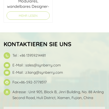
Modulares,
wandelbares Designer-
Wickeltaschen-
MEHR LESEN
Rucksack-Set
KONTAKTIEREN SIE UNS
Tel : +86 13959214481
E-Mail :
sales@synberry.com
E-Mail :
z.liang@synberry.com
Fax:+86-592-3778517
Adresse : Unit 905, Block B, Jinri Building, No. 88 Anling
Second Road, Huli District, Xiamen, Fujian, China