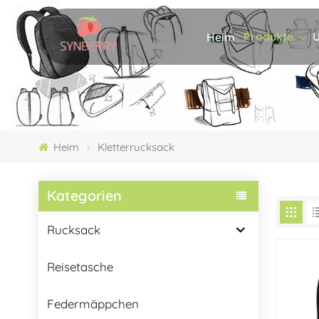
Produkte
U
Heim
Heim
Kletterrucksack
Kategorien
Rucksack
Reisetasche
Federmäppchen