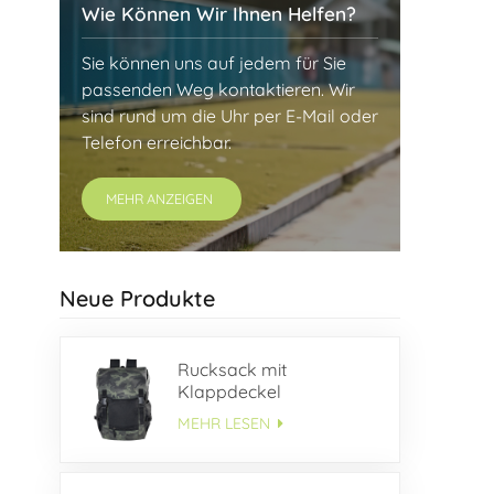
Wie Können Wir Ihnen Helfen?
Sie können uns auf jedem für Sie
passenden Weg kontaktieren. Wir
sind rund um die Uhr per E-Mail oder
Telefon erreichbar.
MEHR ANZEIGEN
Neue Produkte
Rucksack mit
Klappdeckel
MEHR LESEN