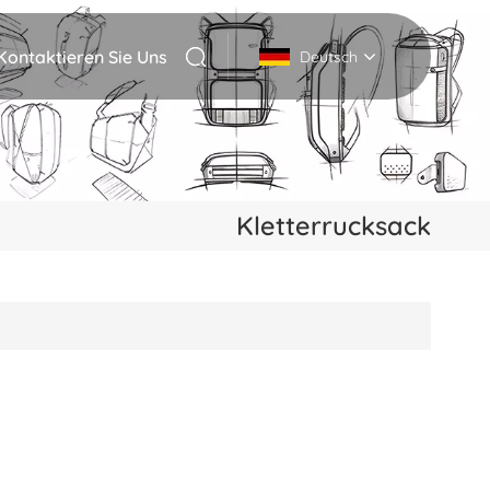
Kontaktieren Sie Uns
Deutsch
English
Deutsch
Kletterrucksack
Italiano
русский
Español
Português
Nederlands
日本語