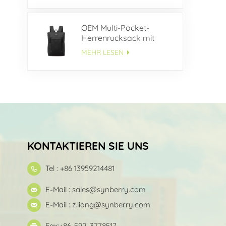
OEM Multi-Pocket-
Herrenrucksack mit
großem
MEHR LESEN
Fassungsvermögen
KONTAKTIEREN SIE UNS
Tel : +86 13959214481
E-Mail :
sales@synberry.com
E-Mail :
z.liang@synberry.com
Fax:+86-592-3778517