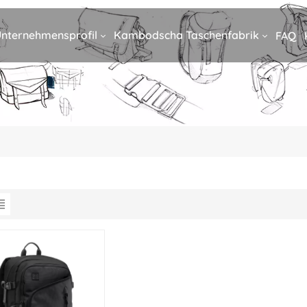
nternehmensprofil
Kambodscha Taschenfabrik
FAQ