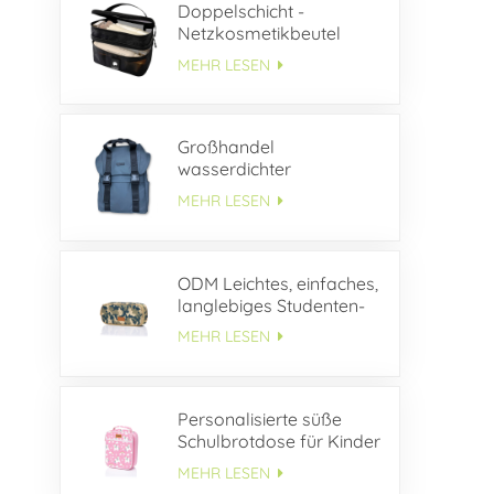
Doppelschicht -
Netzkosmetikbeutel
MEHR LESEN
Großhandel
wasserdichter
Lederrucksack mit
MEHR LESEN
Schnallenklappe
ODM Leichtes, einfaches,
langlebiges Studenten-
Federmäppchen aus
MEHR LESEN
Segeltuch
Personalisierte süße
Schulbrotdose für Kinder
MEHR LESEN