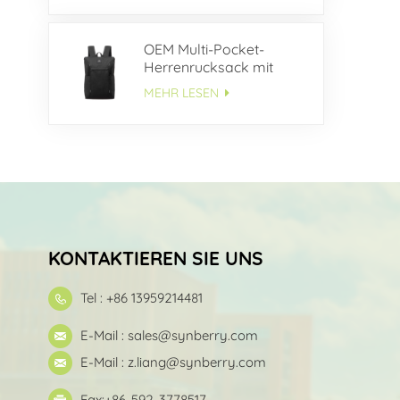
OEM Multi-Pocket-
Herrenrucksack mit
großem
MEHR LESEN
Fassungsvermögen
KONTAKTIEREN SIE UNS
Tel : +86 13959214481
E-Mail :
sales@synberry.com
E-Mail :
z.liang@synberry.com
Fax:+86-592-3778517