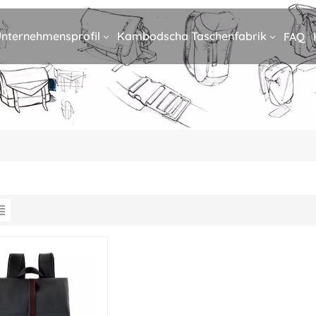
nternehmensprofil
Kambodscha Taschenfabrik
FAQ