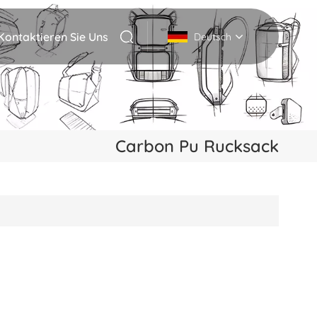
Kontaktieren Sie Uns
Deutsch
English
Deutsch
Carbon Pu Rucksack
Italiano
русский
Español
Português
Nederlands
日本語