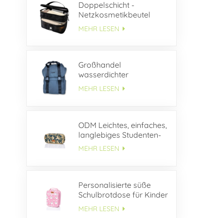
Doppelschicht -
Netzkosmetikbeutel
MEHR LESEN
Großhandel
wasserdichter
Lederrucksack mit
MEHR LESEN
Schnallenklappe
ODM Leichtes, einfaches,
langlebiges Studenten-
Federmäppchen aus
MEHR LESEN
Segeltuch
Personalisierte süße
Schulbrotdose für Kinder
MEHR LESEN