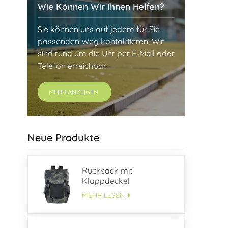
Wie Können Wir Ihnen Helfen?
Sie können uns auf jedem für Sie
passenden Weg kontaktieren. Wir
sind rund um die Uhr per E-Mail oder
Telefon erreichbar.
MEHR ANZEIGEN
Neue Produkte
Rucksack mit
Klappdeckel
MEHR LESEN