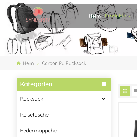
Produkte
U
Heim
Heim
Carbon Pu Rucksack
Kategorien
Rucksack
Reisetasche
Federmäppchen