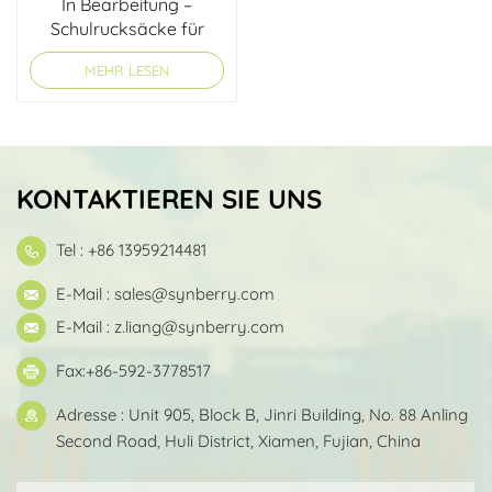
In Bearbeitung –
Schulrucksäcke für
Kinder
MEHR LESEN
KONTAKTIEREN SIE UNS
Tel : +86 13959214481
E-Mail :
sales@synberry.com
E-Mail :
z.liang@synberry.com
Fax:+86-592-3778517
Adresse : Unit 905, Block B, Jinri Building, No. 88 Anling
Second Road, Huli District, Xiamen, Fujian, China